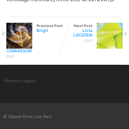
Previous Post
Next Post
Brigit
Licia
LACERDA
2017
CHARASSON
2017
Mentions légales
© Galerie Mona Lisa, Paris