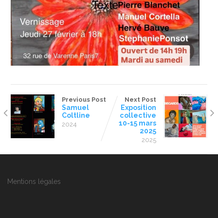
Previous Post
Next Post
Samuel
Exposition
Coltline
collective
10-15 mars
2024
2025
2025
Mentions légales