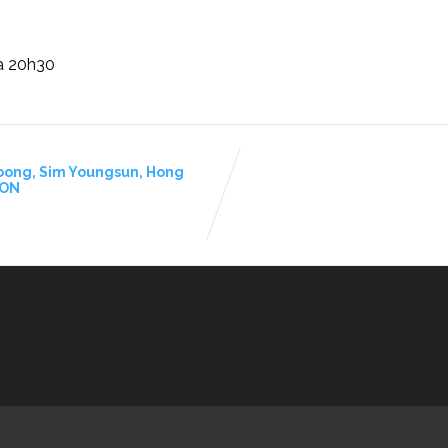
 à 20h30
oong, Sim Youngsun, Hong
SON