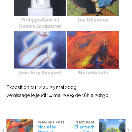
Philippe-Gabriel
Iva Milanova
Debois Sculptures
Jean-Guy Amiguet
Marcela Sola
Exposition du 12 au 23 mai 2009
vernissage le jeudi 14 mai 2009 de 18h à 20h30
Previous Post
Next Post
Mariette
Elizabeth
Fiorese,
Davy-