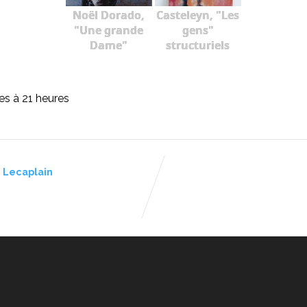
Noël Dorado,
Casteleyn, "Les
"Une grande
gens"
Dame"
structuriels
res à 21 heures
e Lecaplain