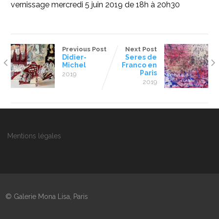
vernissage mercredi 5 juin 2019 de 18h à 20h30
Previous Post
Next Post
Didier-
Seres de
Michel
Franco en
Paris
2019
2019
Mentions légales
© Galerie Mona Lisa, Paris