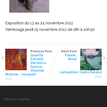
Exposition du 13 au 24 novembre 2012
Vernissage jeudi 15 novembre 2012 de 18h à 20h30
Previous Post
Next Post
Josette
Foune,
Zenatti,
Anne
Veronica
Garcia,
Chantal
Lehoullier, Casto Solano
Molinie – Jonquet
2012
2012
Mentions légales