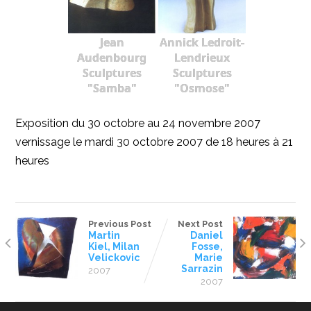
Jean
Annick Ledroit-
Audenbourg
Lendrieux
Sculptures
Sculptures
"Samba"
"Osmose"
Exposition du 30 octobre au 24 novembre 2007
vernissage le mardi 30 octobre 2007 de 18 heures à 21
heures
Previous Post
Next Post
Martin
Daniel
Kiel, Milan
Fosse,
Velickovic
Marie
Sarrazin
2007
2007