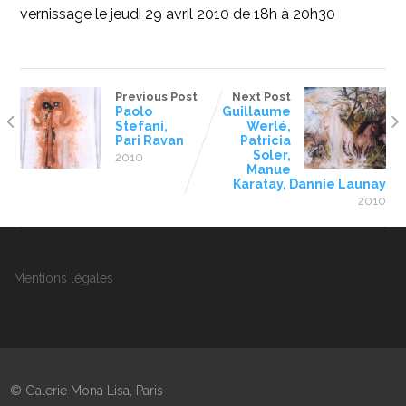
vernissage le jeudi 29 avril 2010 de 18h à 20h30
Previous Post
Next Post
Paolo
Guillaume
Stefani,
Werlé,
Pari Ravan
Patricia
Soler,
2010
Manue
Karatay, Dannie Launay
2010
Mentions légales
© Galerie Mona Lisa, Paris