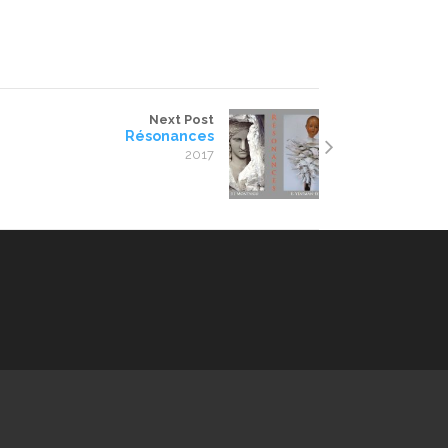
Next Post
Résonances
2017