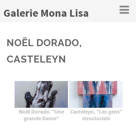
Galerie Mona Lisa
NOËL DORADO,
CASTELEYN
Noël Dorado, "Une
Casteleyn, "Les gens"
grande Dame"
structuriels